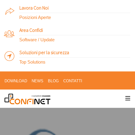
Lavora Con Noi
Posizioni Aperte
Area Confidi
Software / Update
Soluzioni per la sicurezza
Top Solutions
DOWNLOAD
NEWS
BLOG
CONTATTI