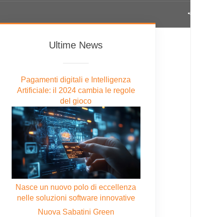
Share
Ultime News
Pagamenti digitali e Intelligenza
Artificiale: il 2024 cambia le regole
del gioco
Nasce un nuovo polo di eccellenza
nelle soluzioni software innovative
Nuova Sabatini Green