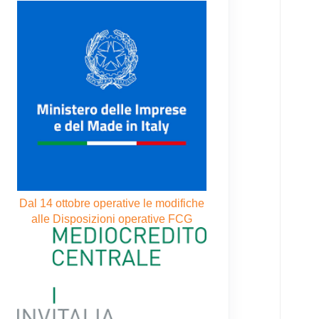
Dal 14 ottobre operative le modifiche
alle Disposizioni operative FCG