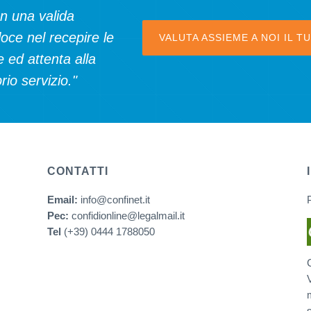
on una valida
oce nel recepire le
VALUTA ASSIEME A NOI IL 
 ed attenta alla
rio servizio."
CONTATTI
Email:
info@confinet.it
P
Pec:
confidionline@legalmail.it
Tel
(+39) 0444 1788050
V
s