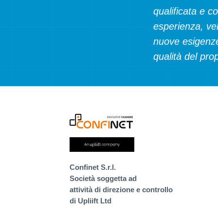
qualificata e c
esperienza, vel
nuove esigenze
qualità del prop
Confinet S.r.l.
Società soggetta ad
attività di direzione e controllo
di Upliift Ltd