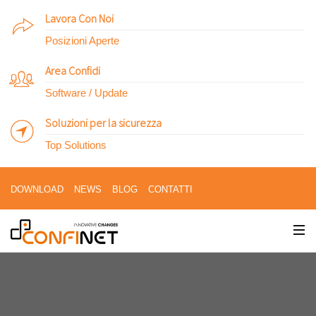
Lavora Con Noi
Posizioni Aperte
Area Confidi
Software / Update
Soluzioni per la sicurezza
Top Solutions
DOWNLOAD
NEWS
BLOG
CONTATTI